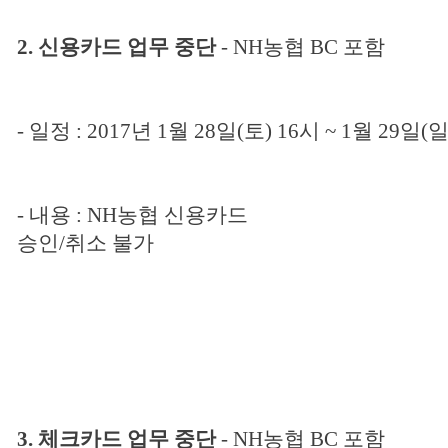
2.
신용카드 업무 중단
- NH
농협
BC
포함
-
일정
: 2017
년
1
월
28
일
(
토
) 16
시
~ 1
월
29
일
(
-
내용
: NH
농협 신용카드
승인
/
취소 불가
3.
체크카드 업무 중단
- NH
농협
BC
포함