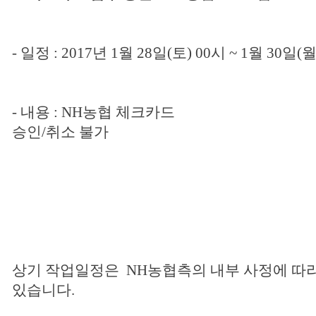
-
일정
: 2017
년
1
월
28
일
(
토
) 00
시
~ 1
월
30
일
(
-
내용
: NH
농협 체크카드
승인
/
취소 불가
상기 작업일정은
NH
농협측의 내부 사정에 따라
있습니다
.