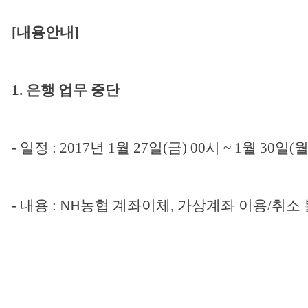
[
내용안내
]
1.
은행 업무 중단
-
일정
: 2017
년
1
월
27
일
(
금
) 00
시
~ 1
월
30
일
(
-
내용
: NH
농협 계좌이체
,
가상계좌 이용
/
취소