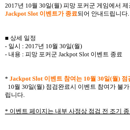
2017년 10월 30일(월) 피망 포커군 게임에서
Jackpot Slot 이벤트가 종료
되어 안내드립니다.
■ 상세 일정
- 일시 : 2017년 10월 30일(월)
- 내용 : 피망 포커군 Jackpot Slot 이벤트 종료
*
Jackpot Slot 이벤트 참여는 10월 30일(월
10월 30일(월) 점검완료시 이벤트 참여가 불
립니다.
* 이벤트 페이지는 내부 사정상 점검 전 조기 