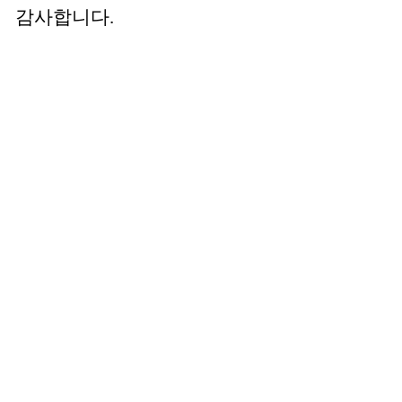
감사합니다.