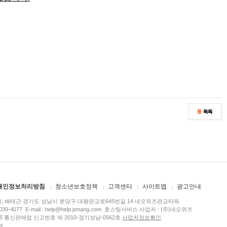
개인정보처리방침
청소년보호정책
고객센터
사이트맵
광고안내
, 배태근 경기도 성남시 분당구 대왕판교로645번길 14 네오위즈판교타워
8039-4077 E-mail :
help@help.pmang.com
호스팅서비스 사업자 : (주)네오위즈
45 통신판매업 신고번호 제 2010-경기성남-0562호
사업자정보확인
d.