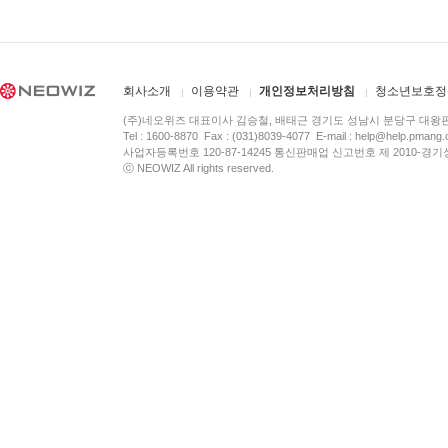
회사소개
이용약관
개인정보처리방침
청소년보호정
(주)네오위즈 대표이사 김승철, 배태근 경기도 성남시 분당구 대왕
Tel : 1600-8870 Fax : (031)8039-4077 E-mail :
help@help.pmang
사업자등록번호 120-87-14245 통신판매업 신고번호 제 2010-경기
ⓒ NEOWIZ All rights reserved.