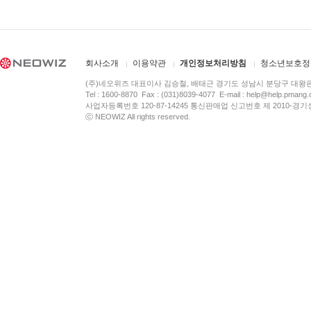
회사소개
이용약관
개인정보처리방침
청소년보호정
(주)네오위즈 대표이사 김승철, 배태근 경기도 성남시 분당구 대왕
Tel : 1600-8870 Fax : (031)8039-4077 E-mail :
help@help.pmang
사업자등록번호 120-87-14245 통신판매업 신고번호 제 2010-경기
ⓒ NEOWIZ All rights reserved.