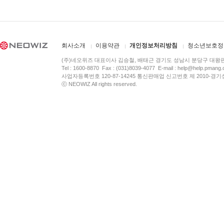
회사소개
이용약관
개인정보처리방침
청소년보호정
(주)네오위즈 대표이사 김승철, 배태근 경기도 성남시 분당구 대왕
Tel : 1600-8870 Fax : (031)8039-4077 E-mail :
help@help.pmang
사업자등록번호 120-87-14245 통신판매업 신고번호 제 2010-경기
ⓒ NEOWIZ All rights reserved.