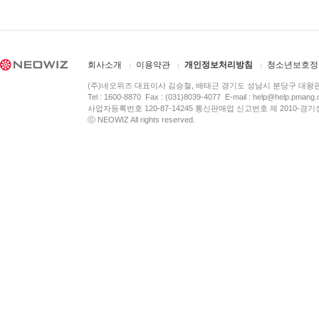
회사소개
이용약관
개인정보처리방침
청소년보호정
(주)네오위즈 대표이사 김승철, 배태근 경기도 성남시 분당구 대왕
Tel : 1600-8870 Fax : (031)8039-4077 E-mail :
help@help.pmang
사업자등록번호 120-87-14245 통신판매업 신고번호 제 2010-경기
ⓒ NEOWIZ All rights reserved.