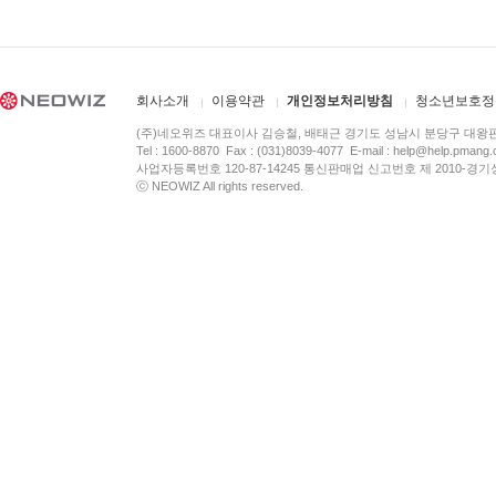
회사소개
이용약관
개인정보처리방침
청소년보호정
(주)네오위즈 대표이사 김승철, 배태근 경기도 성남시 분당구 대왕
Tel : 1600-8870 Fax : (031)8039-4077 E-mail :
help@help.pmang
사업자등록번호 120-87-14245 통신판매업 신고번호 제 2010-경기
ⓒ NEOWIZ All rights reserved.