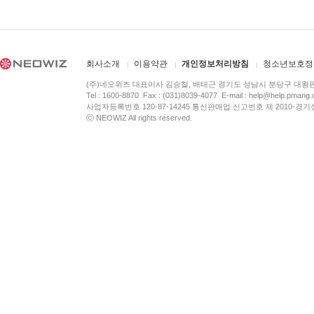
회사소개
이용약관
개인정보처리방침
청소년보호정
(주)네오위즈 대표이사 김승철, 배태근 경기도 성남시 분당구 대왕
Tel : 1600-8870 Fax : (031)8039-4077 E-mail :
help@help.pmang
사업자등록번호 120-87-14245 통신판매업 신고번호 제 2010-경기
ⓒ NEOWIZ All rights reserved.