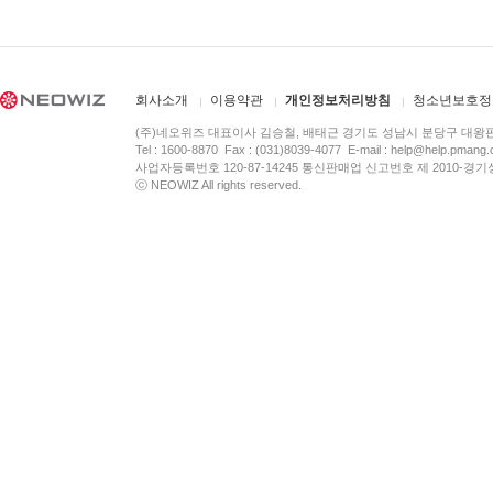
회사소개
이용약관
개인정보처리방침
청소년보호정
(주)네오위즈 대표이사 김승철, 배태근 경기도 성남시 분당구 대왕
Tel : 1600-8870 Fax : (031)8039-4077 E-mail :
help@help.pmang
사업자등록번호 120-87-14245 통신판매업 신고번호 제 2010-경기
ⓒ NEOWIZ All rights reserved.