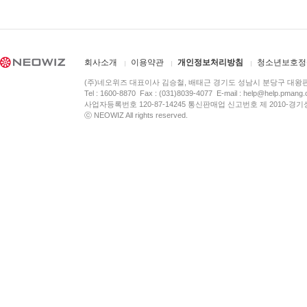
회사소개
이용약관
개인정보처리방침
청소년보호정
(주)네오위즈 대표이사 김승철, 배태근 경기도 성남시 분당구 대왕
Tel : 1600-8870 Fax : (031)8039-4077 E-mail :
help@help.pmang
사업자등록번호 120-87-14245 통신판매업 신고번호 제 2010-경기
ⓒ NEOWIZ All rights reserved.