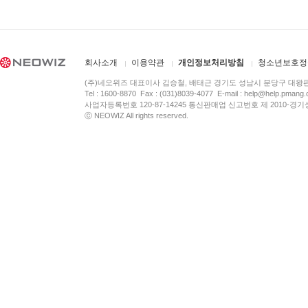
회사소개
이용약관
개인정보처리방침
청소년보호정
(주)네오위즈 대표이사 김승철, 배태근 경기도 성남시 분당구 대왕
Tel : 1600-8870 Fax : (031)8039-4077 E-mail :
help@help.pmang
사업자등록번호 120-87-14245 통신판매업 신고번호 제 2010-경기
ⓒ NEOWIZ All rights reserved.