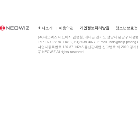
회사소개
이용약관
개인정보처리방침
청소년보호정
(주)네오위즈 대표이사 김승철, 배태근 경기도 성남시 분당구 대왕
Tel : 1600-8870 Fax : (031)8039-4077 E-mail :
help@help.pmang
사업자등록번호 120-87-14245 통신판매업 신고번호 제 2010-경기
ⓒ NEOWIZ All rights reserved.