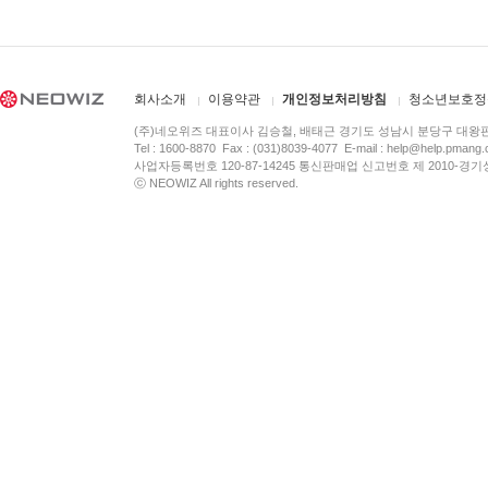
회사소개
이용약관
개인정보처리방침
청소년보호정
(주)네오위즈 대표이사 김승철, 배태근 경기도 성남시 분당구 대왕
Tel : 1600-8870 Fax : (031)8039-4077 E-mail :
help@help.pmang
사업자등록번호 120-87-14245 통신판매업 신고번호 제 2010-경기
ⓒ NEOWIZ All rights reserved.