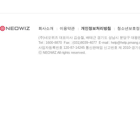
회사소개
이용약관
개인정보처리방침
청소년보호정
(주)네오위즈 대표이사 김승철, 배태근 경기도 성남시 분당구 대왕
Tel : 1600-8870 Fax : (031)8039-4077 E-mail :
help@help.pmang
사업자등록번호 120-87-14245 통신판매업 신고번호 제 2010-경기
ⓒ NEOWIZ All rights reserved.