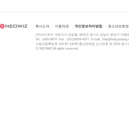
회사소개
이용약관
개인정보처리방침
청소년보호정
(주)네오위즈 대표이사 김승철, 배태근 경기도 성남시 분당구 대왕
Tel : 1600-8870 Fax : (031)8039-4077 E-mail :
help@help.pmang
사업자등록번호 120-87-14245 통신판매업 신고번호 제 2010-경기
ⓒ NEOWIZ All rights reserved.