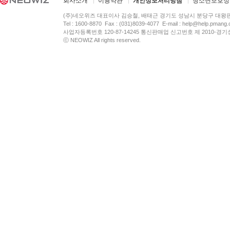
회사소개
이용약관
개인정보처리방침
청소년보호정
(주)네오위즈 대표이사 김승철, 배태근 경기도 성남시 분당구 대왕
Tel : 1600-8870 Fax : (031)8039-4077 E-mail :
help@help.pmang
사업자등록번호 120-87-14245 통신판매업 신고번호 제 2010-경기
ⓒ NEOWIZ All rights reserved.