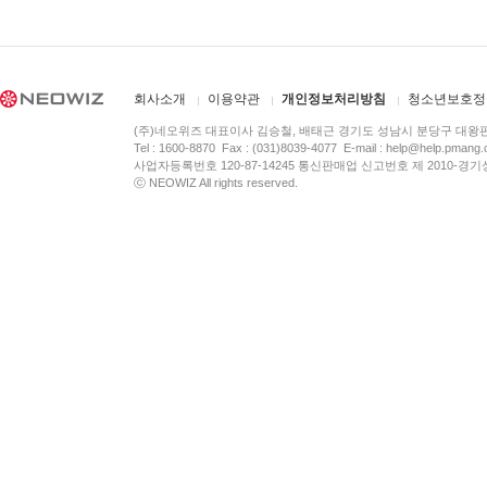
회사소개
이용약관
개인정보처리방침
청소년보호정
(주)네오위즈 대표이사 김승철, 배태근 경기도 성남시 분당구 대왕
Tel : 1600-8870 Fax : (031)8039-4077 E-mail :
help@help.pmang
사업자등록번호 120-87-14245 통신판매업 신고번호 제 2010-경기
ⓒ NEOWIZ All rights reserved.