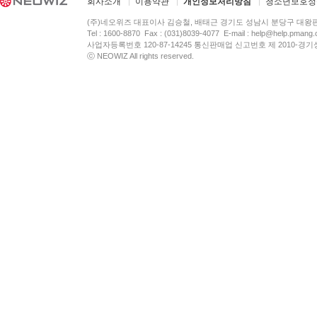
회사소개
이용약관
개인정보처리방침
청소년보호정
(주)네오위즈 대표이사 김승철, 배태근 경기도 성남시 분당구 대왕
Tel : 1600-8870 Fax : (031)8039-4077 E-mail :
help@help.pmang
사업자등록번호 120-87-14245 통신판매업 신고번호 제 2010-경기
ⓒ NEOWIZ All rights reserved.