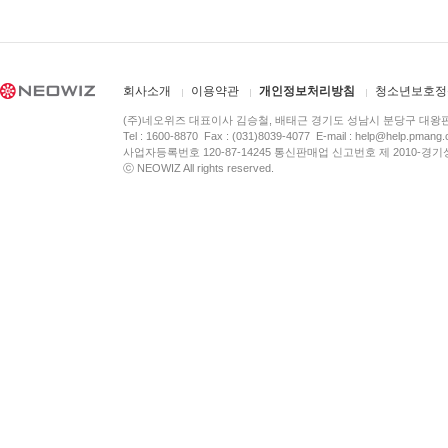
회사소개
이용약관
개인정보처리방침
청소년보호정
(주)네오위즈 대표이사 김승철, 배태근 경기도 성남시 분당구 대왕
Tel : 1600-8870 Fax : (031)8039-4077 E-mail :
help@help.pmang
사업자등록번호 120-87-14245 통신판매업 신고번호 제 2010-경기
ⓒ NEOWIZ All rights reserved.