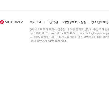
회사소개
이용약관
개인정보처리방침
청소년보호정
(주)네오위즈 대표이사 김승철, 배태근 경기도 성남시 분당구 대왕
Tel : 1600-8870 Fax : (031)8039-4077 E-mail :
help@help.pmang
사업자등록번호 120-87-14245 통신판매업 신고번호 제 2010-경기
ⓒ NEOWIZ All rights reserved.