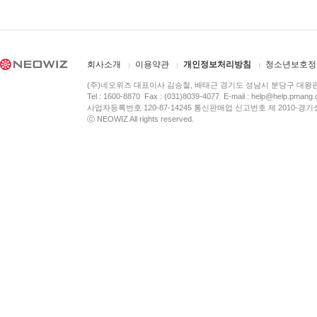
회사소개
이용약관
개인정보처리방침
청소년보호정
(주)네오위즈 대표이사 김승철, 배태근 경기도 성남시 분당구 대왕
Tel : 1600-8870 Fax : (031)8039-4077 E-mail :
help@help.pmang
사업자등록번호 120-87-14245 통신판매업 신고번호 제 2010-경기
ⓒ NEOWIZ All rights reserved.