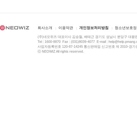
회사소개
이용약관
개인정보처리방침
청소년보호정
(주)네오위즈 대표이사 김승철, 배태근 경기도 성남시 분당구 대왕
Tel : 1600-8870 Fax : (031)8039-4077 E-mail :
help@help.pmang
사업자등록번호 120-87-14245 통신판매업 신고번호 제 2010-경기
ⓒ NEOWIZ All rights reserved.