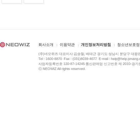
회사소개
이용약관
개인정보처리방침
청소년보호정
(주)네오위즈 대표이사 김승철, 배태근 경기도 성남시 분당구 대왕
Tel : 1600-8870 Fax : (031)8039-4077 E-mail :
help@help.pmang
사업자등록번호 120-87-14245 통신판매업 신고번호 제 2010-경기
ⓒ NEOWIZ All rights reserved.