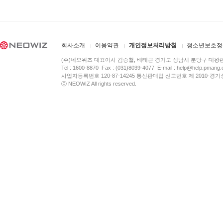
회사소개
이용약관
개인정보처리방침
청소년보호정
(주)네오위즈 대표이사 김승철, 배태근 경기도 성남시 분당구 대왕
Tel : 1600-8870 Fax : (031)8039-4077 E-mail :
help@help.pmang
사업자등록번호 120-87-14245 통신판매업 신고번호 제 2010-경기
ⓒ NEOWIZ All rights reserved.