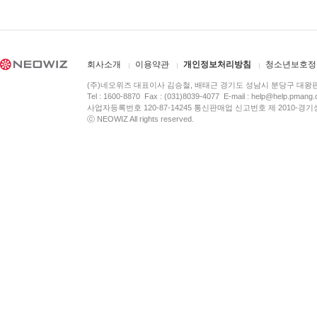
회사소개
이용약관
개인정보처리방침
청소년보호정
(주)네오위즈 대표이사 김승철, 배태근 경기도 성남시 분당구 대왕
Tel : 1600-8870 Fax : (031)8039-4077 E-mail :
help@help.pmang
사업자등록번호 120-87-14245 통신판매업 신고번호 제 2010-경기
ⓒ NEOWIZ All rights reserved.