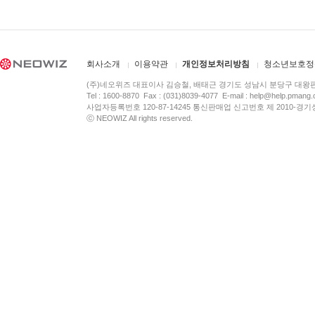
회사소개
이용약관
개인정보처리방침
청소년보호정
(주)네오위즈 대표이사 김승철, 배태근 경기도 성남시 분당구 대왕
Tel : 1600-8870 Fax : (031)8039-4077 E-mail :
help@help.pmang
사업자등록번호 120-87-14245 통신판매업 신고번호 제 2010-경기
ⓒ NEOWIZ All rights reserved.