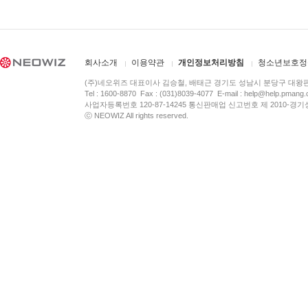
회사소개
이용약관
개인정보처리방침
청소년보호정
(주)네오위즈 대표이사 김승철, 배태근 경기도 성남시 분당구 대왕
Tel : 1600-8870 Fax : (031)8039-4077 E-mail :
help@help.pmang
사업자등록번호 120-87-14245 통신판매업 신고번호 제 2010-경기
ⓒ NEOWIZ All rights reserved.