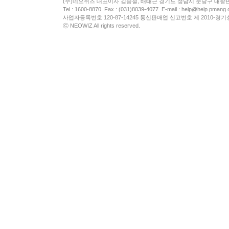
(주)네오위즈 대표이사 김승철, 배태근 경기도 성남시 분당구 대왕
Tel : 1600-8870 Fax : (031)8039-4077 E-mail :
help@help.pmang
사업자등록번호 120-87-14245 통신판매업 신고번호 제 2010-경기
ⓒ NEOWIZ All rights reserved.