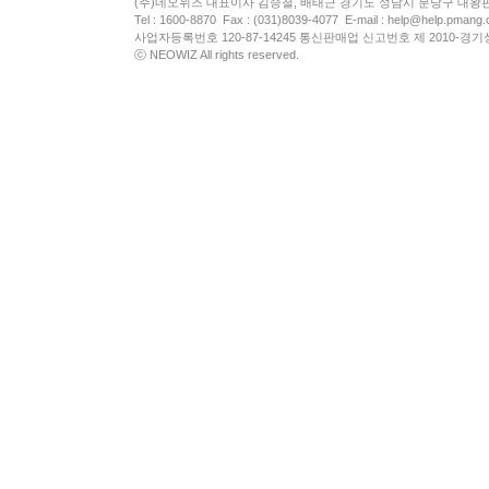
(주)네오위즈 대표이사 김승철, 배태근 경기도 성남시 분당구 대왕
Tel : 1600-8870 Fax : (031)8039-4077 E-mail :
help@help.pmang
사업자등록번호 120-87-14245 통신판매업 신고번호 제 2010-경기
ⓒ NEOWIZ All rights reserved.