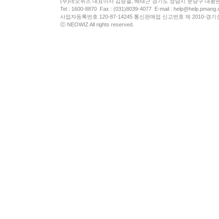
(주)네오위즈 대표이사 김승철, 배태근 경기도 성남시 분당구 대왕
Tel : 1600-8870 Fax : (031)8039-4077 E-mail :
help@help.pmang
사업자등록번호 120-87-14245 통신판매업 신고번호 제 2010-경기
ⓒ NEOWIZ All rights reserved.