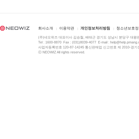
회사소개
이용약관
개인정보처리방침
청소년보호정
(주)네오위즈 대표이사 김승철, 배태근 경기도 성남시 분당구 대왕
Tel : 1600-8870 Fax : (031)8039-4077 E-mail :
help@help.pmang
사업자등록번호 120-87-14245 통신판매업 신고번호 제 2010-경기
ⓒ NEOWIZ All rights reserved.