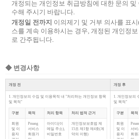
개정되는 개인정보 취급방침에 대한 문의 및
수해 주시기 바랍니다.
개정일 전까지
이의제기 및 거부 의사를 표시
스를 계속 이용하시는 경우, 개정된 개인정
로 간주됩니다.
◆ 변경사항
개정 전
개정 후
1. 개인정보의 수집 및 이용목적 내 "
처리하는 개인정보 항목
1. 개인정보의 
및 목적
"
및 목적
"
구분
목적
처리 항목
처리 법적 근거
구분
목적
회원
Pmang
아이디(이
개인정보보호법 제
회원
Pman
및 이
서비스
메일 주소),
15조 제1항 제4호(계
및 이
서비
용자
회원가
비밀번호
약의 이행)
용자
회원