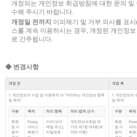
개정되는 개인정보 취급방침에 대한 문의 및
수해 주시기 바랍니다.
개정일 전까지
이의제기 및 거부 의사를 표시
스를 계속 이용하시는 경우, 개정된 개인정
로 간주됩니다.
◆ 변경사항
개정 전
개정 후
1. 개인정보의 수집 및 이용목적 내 "
처리하는 개인정보 항목
1. 개인정보의 
및 목적
"
및 목적
"
구분
목적
처리 항목
처리 법적 근거
구분
목적
회원
Pmang
아이디(이
개인정보보호법 제
회원
Pman
및 이
서비스
메일 주소),
15조 제1항 제4호(계
및 이
서비
용자
회원가
비밀번호
약의 이행)
용자
회원