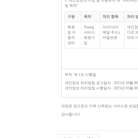
1. 개인정보의 수집 및 이용목적 내 "
처리하는
및 목적
"
구분
목적
처리 항목
처리 
회원
Pmang
아이디(이
개인정
및 이
서비스
메일 주소),
15조 
용자
회원가
비밀번호
약의 
관리
입
부칙. 제 1조 시행일
개인정보 처리방침 공고일자 : 2025년 04월 0
개인정보 처리방침 시행일자 : 2025년 05월 0
피망은 앞으로도 더욱 신뢰받는 서비스로 보답
감사합니다.