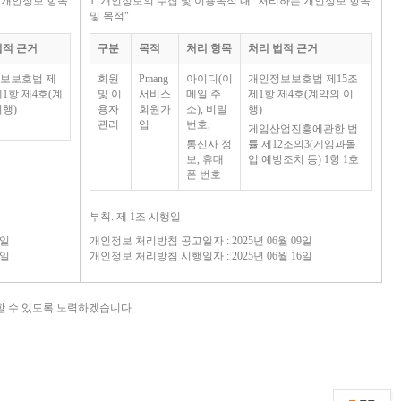
 개인정보 항목
1. 개인정보의 수집 및 이용목적 내 "
처리하는 개인정보 항목
및 목적
"
법적 근거
구분
목적
처리 항목
처리 법적 근거
보보호법 제
회원
Pmang
아이디(이
개인정보보호법 제15조
제1항 제4호(계
및 이
서비스
메일 주
제1항 제4호(계약의 이
이행)
용자
회원가
소), 비밀
행)
관리
입
번호,
게임산업진흥에관한 법
통신사 정
률 제12조의3(게임과몰
보, 휴대
입 예방조치 등) 1항 1호
폰 번호
부칙. 제 1조 시행일
8일
개인정보 처리방침 공고일자 : 2025년 06월 09일
8일
개인정보 처리방침 시행일자 : 2025년 06월 16일
할 수 있도록 노력하겠습니다.