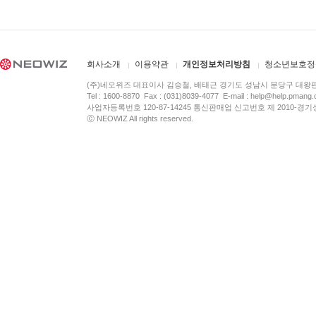
회사소개
이용약관
개인정보처리방침
청소년보호정
(주)네오위즈 대표이사 김승철, 배태근 경기도 성남시 분당구 대왕
Tel : 1600-8870 Fax : (031)8039-4077 E-mail :
help@help.pmang
사업자등록번호 120-87-14245 통신판매업 신고번호 제 2010-경기
ⓒ NEOWIZ All rights reserved.