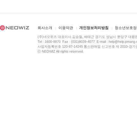
회사소개
이용약관
개인정보처리방침
청소년보호정
(주)네오위즈 대표이사 김승철, 배태근 경기도 성남시 분당구 대왕
Tel : 1600-8870 Fax : (031)8039-4077 E-mail :
help@help.pmang
사업자등록번호 120-87-14245 통신판매업 신고번호 제 2010-경기
ⓒ NEOWIZ All rights reserved.