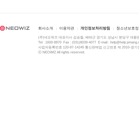
회사소개
이용약관
개인정보처리방침
청소년보호정
(주)네오위즈 대표이사 김승철, 배태근 경기도 성남시 분당구 대왕
Tel : 1600-8870 Fax : (031)8039-4077 E-mail :
help@help.pmang
사업자등록번호 120-87-14245 통신판매업 신고번호 제 2010-경기
ⓒ NEOWIZ All rights reserved.