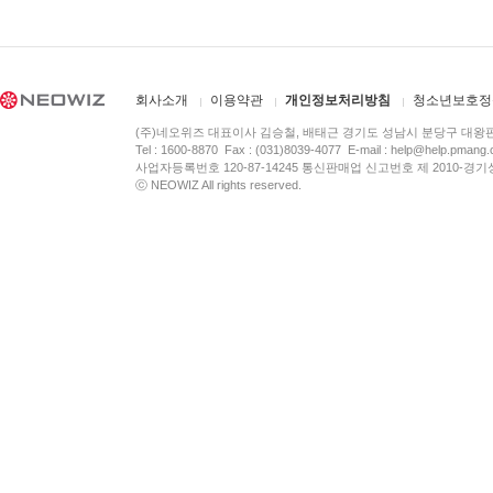
회사소개
이용약관
개인정보처리방침
청소년보호정
(주)네오위즈 대표이사 김승철, 배태근 경기도 성남시 분당구 대왕
Tel : 1600-8870 Fax : (031)8039-4077 E-mail :
help@help.pmang
사업자등록번호 120-87-14245 통신판매업 신고번호 제 2010-경기
ⓒ NEOWIZ All rights reserved.