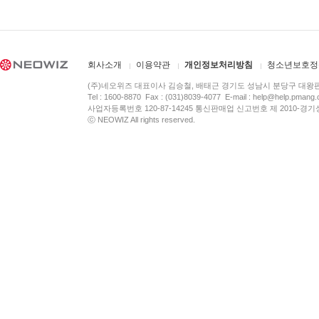
회사소개
이용약관
개인정보처리방침
청소년보호정
(주)네오위즈 대표이사 김승철, 배태근 경기도 성남시 분당구 대왕
Tel : 1600-8870 Fax : (031)8039-4077 E-mail :
help@help.pmang
사업자등록번호 120-87-14245 통신판매업 신고번호 제 2010-경기
ⓒ NEOWIZ All rights reserved.