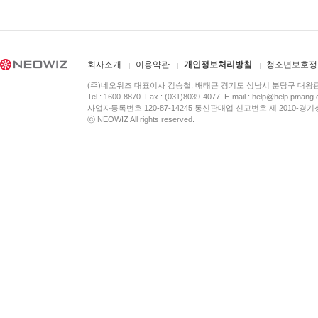
회사소개
이용약관
개인정보처리방침
청소년보호정
(주)네오위즈 대표이사 김승철, 배태근 경기도 성남시 분당구 대왕
Tel : 1600-8870 Fax : (031)8039-4077 E-mail :
help@help.pmang
사업자등록번호 120-87-14245 통신판매업 신고번호 제 2010-경기
ⓒ NEOWIZ All rights reserved.