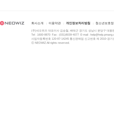
회사소개
이용약관
개인정보처리방침
청소년보호정
(주)네오위즈 대표이사 김승철, 배태근 경기도 성남시 분당구 대왕
Tel : 1600-8870 Fax : (031)8039-4077 E-mail :
help@help.pmang
사업자등록번호 120-87-14245 통신판매업 신고번호 제 2010-경기
ⓒ NEOWIZ All rights reserved.