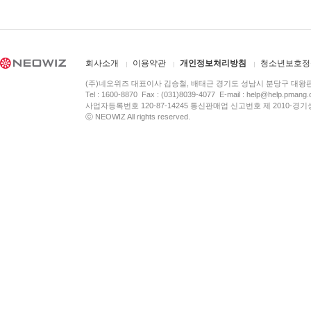
회사소개
이용약관
개인정보처리방침
청소년보호정
(주)네오위즈 대표이사 김승철, 배태근 경기도 성남시 분당구 대왕
Tel : 1600-8870 Fax : (031)8039-4077 E-mail :
help@help.pmang
사업자등록번호 120-87-14245 통신판매업 신고번호 제 2010-경기
ⓒ NEOWIZ All rights reserved.