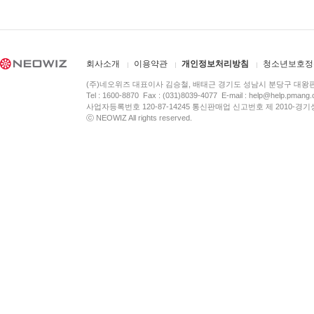
회사소개
이용약관
개인정보처리방침
청소년보호정
(주)네오위즈 대표이사 김승철, 배태근 경기도 성남시 분당구 대왕
Tel : 1600-8870 Fax : (031)8039-4077 E-mail :
help@help.pmang
사업자등록번호 120-87-14245 통신판매업 신고번호 제 2010-경기
ⓒ NEOWIZ All rights reserved.