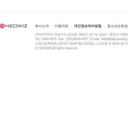
회사소개
이용약관
개인정보처리방침
청소년보호정
(주)네오위즈 대표이사 김승철, 배태근 경기도 성남시 분당구 대왕
Tel : 1600-8870 Fax : (031)8039-4077 E-mail :
help@help.pmang
사업자등록번호 120-87-14245 통신판매업 신고번호 제 2010-경기
ⓒ NEOWIZ All rights reserved.