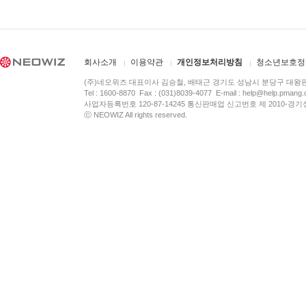
회사소개
이용약관
개인정보처리방침
청소년보호정
(주)네오위즈 대표이사 김승철, 배태근 경기도 성남시 분당구 대왕
Tel : 1600-8870 Fax : (031)8039-4077 E-mail :
help@help.pmang
사업자등록번호 120-87-14245 통신판매업 신고번호 제 2010-경기
ⓒ NEOWIZ All rights reserved.