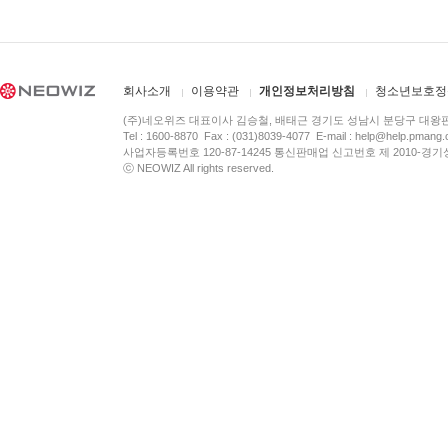
회사소개
이용약관
개인정보처리방침
청소년보호정
(주)네오위즈 대표이사 김승철, 배태근 경기도 성남시 분당구 대왕
Tel : 1600-8870 Fax : (031)8039-4077 E-mail :
help@help.pmang
사업자등록번호 120-87-14245 통신판매업 신고번호 제 2010-경기
ⓒ NEOWIZ All rights reserved.