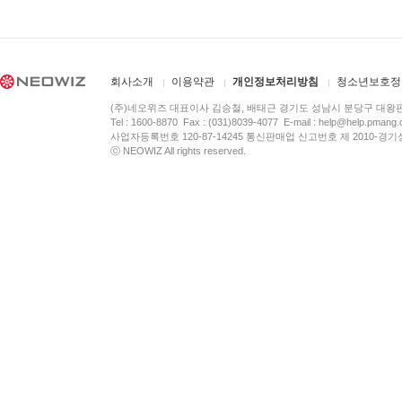
회사소개
이용약관
개인정보처리방침
청소년보호정
(주)네오위즈 대표이사 김승철, 배태근 경기도 성남시 분당구 대왕
Tel : 1600-8870 Fax : (031)8039-4077 E-mail :
help@help.pmang
사업자등록번호 120-87-14245 통신판매업 신고번호 제 2010-경기
ⓒ NEOWIZ All rights reserved.