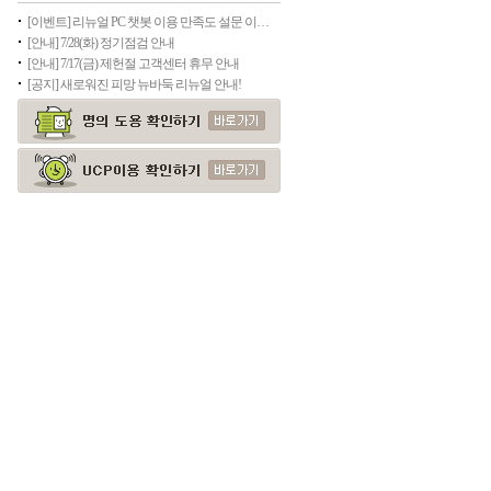
[이벤트] 리뉴얼 PC 챗봇 이용 만족도 설문 이벤트(종료)
[안내] 7/28(화) 정기점검 안내
[안내] 7/17(금) 제헌절 고객센터 휴무 안내
[공지] 새로워진 피망 뉴바둑 리뉴얼 안내!