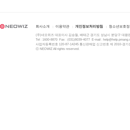
회사소개
이용약관
개인정보처리방침
청소년보호정
(주)네오위즈 대표이사 김승철, 배태근 경기도 성남시 분당구 대왕
Tel : 1600-8870 Fax : (031)8039-4077 E-mail :
help@help.pmang
사업자등록번호 120-87-14245 통신판매업 신고번호 제 2010-경기
ⓒ NEOWIZ All rights reserved.